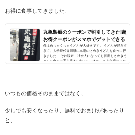
お得に食事してきました。
丸亀製麺のクーポンで割引してきた!超
お得クーポンがスマホでゲットできる
僕はめちゃくちゃうどんが大好きです。 うどんが好きす
ぎて、大学時代香川県に本場のさぬきうどんを食べに行
きました。 それ以来…社会人になっても何度もさぬきう
どんを食べに香川県まで行っています。もう何度行った
ことか(笑) だしがうまく揚げも最高の「がもううど
ん」、1時間しか営業しないけど絶対行く「日の出製麺
所」、「山越うどん」のかまたまを外で食べるのも好き
です。 その他のいろいろなさぬきうどんのお店に行って
感激していました。 「こんなにおいしいうどんが世の中
にあるのか！」と。&nbsp...
いつもの価格そのままではなく、
少しでも安くなったり、無料でおまけがあったり
と、