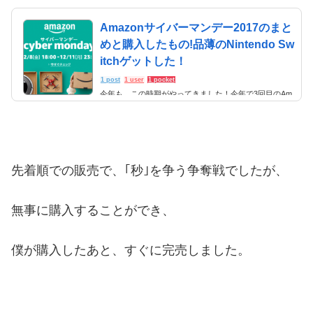
Amazonサイバーマンデー2017のまと
めと購入したもの!品薄のNintendo Sw
itchゲットした！
1 post
1 user
1 pocket
今年も、この時期がやってきました！今年で3回目のAm
azonのセール、サイバーマンデー2017。 2015年には、
人気のMacBookが半額になったり、2016年もMacBook
が30％引きになったり、人気のFire TV StickやKindle Pap
erwhite、Fireタブレットが超安くなったり…と。 Amazo
nを使っているのであれば、見逃せないセールである、A
mazonサイバーマンデーですが、今年も開催されまし
先着順での販売で、｢秒｣を争う争奪戦でしたが、
た。 そこで今回は、Amazonサイバーマンデー2017のま
とめと購入したものということで、記事にします。 ま
た、2017年12月時点で、超人気商品で...
無事に購入することができ、
僕が購入したあと、すぐに完売しました。