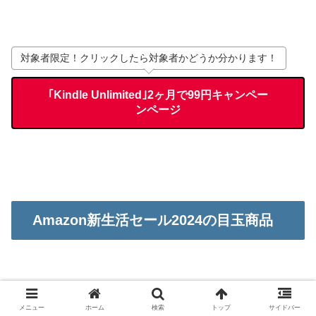
対象者限定！クリックしたら対象者かどうか分かります！
｢Kindle Unlimited｣2ヶ月で99円キャンペー
ンページ
Amazon新生活セール2024の目玉商品
それでは、ここからは、
メニュー
ホーム
検索
トップ
サイドバー