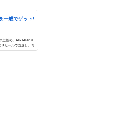
を一般でゲット!
催の、AIRJAM201
のリセールで当選し、奇
ことができました。 当日
のライブを見ることがで
016でトップバッターだっ
とが大好きになったので
このような書き込みが…。