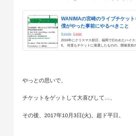
WANIMAの宮崎のライブチケット
僕がやった事前にやるべきこと
8 posts
1 user
2016年にクリスマス前日、福岡で行われたハイスタ主
6。 何度もチケットに落選したものの、開催直前
跡的に伝説のフェスである、AIRJAMに参加する
は指定席で後ろの席だったものの、生でハイスタ
き、一生の思い出になりました。 このAIRJAM2
たのがWANIMAです。 ライブを観て、彼らのこ
すが、ある日、Twitterを何気なく見ていたら、
wanima宮崎外れたー— ま...
やっとの思いで、
チケットをゲットして大喜びして…、
その後、2017年10月3日(火)。超ド平日。